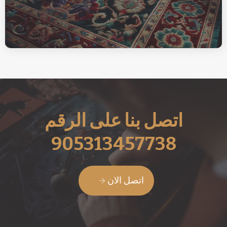
اتصل بنا على الرقم
905313457738
اتصل الان